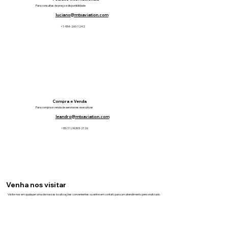
Para consultas de preço e disponibilidade
luciano@mtxaviation.com
+1-954-260-1242
Compra e Venda
Para compra e venda de aeronaves executivas
leandro@mtxaviation.com
+55 (11) 96393-2126
Venha nos visitar
Visite-nos em qualquer uma de nossas localizações convenientes ou entre em contato para um atendimento personalizado.