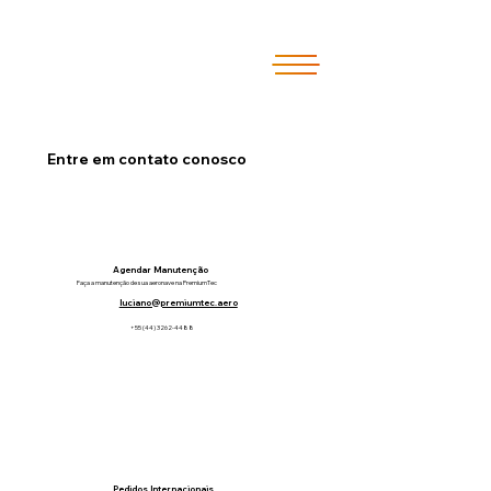
Entre em contato conosco
Agendar Manutenção
Faça a manutenção de sua aeronave na PremiumTec
luciano@premiumtec.aero
+55 (44) 3262-4488
Pedidos Internacionais