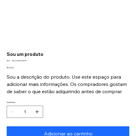
Sou um produto
SKU
SKU:
284215376135191
284215376135191
Preço
R$ 130,00
Sou a descrição do produto. Use este espaço para
adicionar mais informações. Os compradores gostam
de saber o que estão adquirindo antes de comprar.
Quantidade
Adicionar ao carrinho