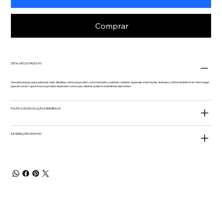
Comprar
DETALHES DO PRODUTO
Use este espaço para adicionar mais detalhes sobre seu produto, como tamanho, material, cuidados especiais e instruções de limpeza. Este também é um ótimo lugar
para escrever o que torna seu produto especial e como seus clientes podem se beneficiar deste item.
POLÍTICA DE DEVOLUÇÃO E REEMBOLSO
INFORMAÇÕES DE ENVIO